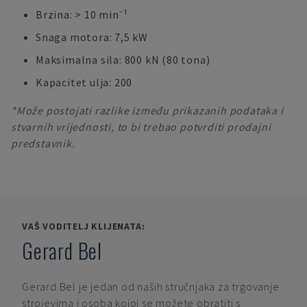
Brzina: > 10 min⁻¹
Snaga motora: 7,5 kW
Maksimalna sila: 800 kN (80 tona)
Kapacitet ulja: 200
*Može postojati razlike između prikazanih podataka i
stvarnih vrijednosti, to bi trebao potvrditi prodajni
predstavnik.
VAŠ VODITELJ KLIJENATA:
Gerard Bel
Gerard Bel
je jedan od naših stručnjaka za trgovanje
strojevima i osoba kojoj se možete obratiti s