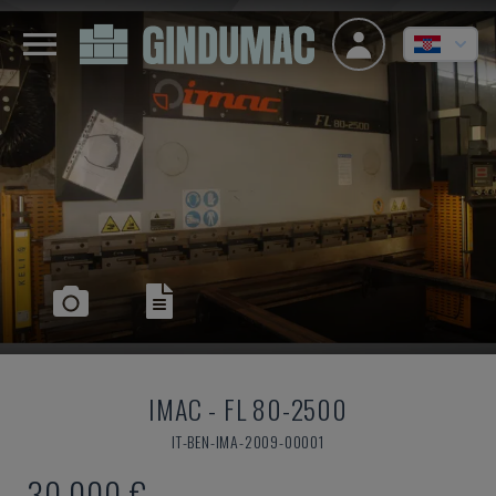
IMAC
-
FL 80-2500
IT-BEN-IMA-2009-00001
30.000 €