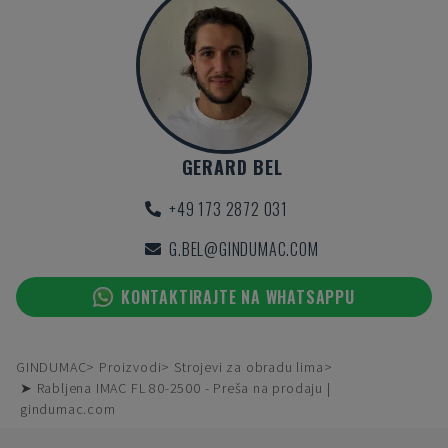
GERARD BEL
+49 173 2872 031
G.BEL@GINDUMAC.COM
KONTAKTIRAJTE NA WHATSAPPU
GINDUMAC
Proizvodi
Strojevi za obradu lima
➤ Rabljena IMAC FL 80-2500 - Preša na prodaju |
gindumac.com