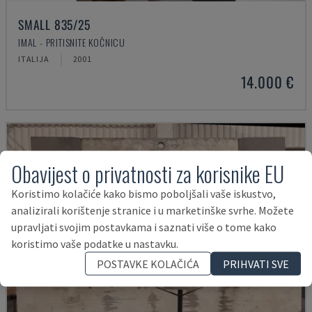
SMALL 835/25
IMAL - PRITISNITE KOČNICU
ITALIJA
2001
14.000 €
Obavijest o privatnosti za korisnike EU
Koristimo kolačiće kako bismo poboljšali vaše iskustvo,
analizirali korištenje stranice i u marketinške svrhe. Možete
upravljati svojim postavkama i saznati više o tome kako
koristimo vaše podatke u nastavku.
POSTAVKE KOLAČIĆA
PRIHVATI SVE