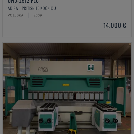
QHD-2512 PLC
ADIRA - PRITISNITE KOČNICU
POLJSKA
2009
14.000 €