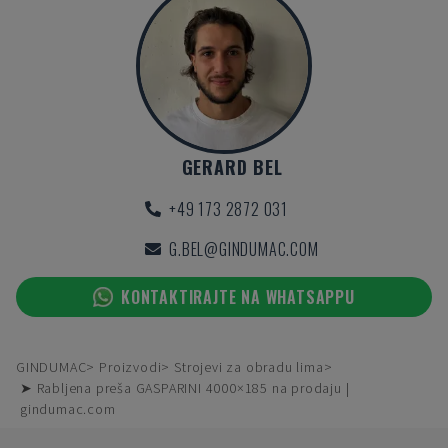
GERARD BEL
+49 173 2872 031
G.BEL@GINDUMAC.COM
KONTAKTIRAJTE NA WHATSAPPU
GINDUMAC
Proizvodi
Strojevi za obradu lima
➤ Rabljena preša GASPARINI 4000×185 na prodaju |
gindumac.com