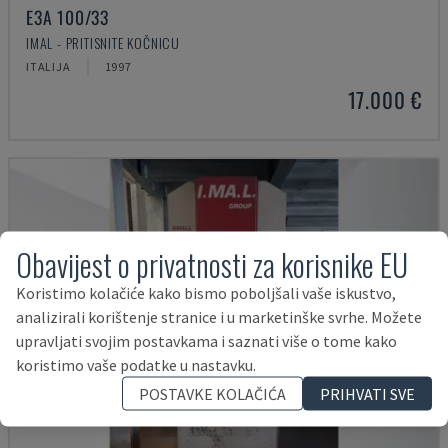
E3A 100/33
IMAL - PRITISNITE KOČNICU
ITALIJA
1997
17.000 €
Obavijest o privatnosti za korisnike EU
Koristimo kolačiće kako bismo poboljšali vaše iskustvo,
analizirali korištenje stranice i u marketinške svrhe. Možete
upravljati svojim postavkama i saznati više o tome kako
koristimo vaše podatke u nastavku.
POSTAVKE KOLAČIĆA
PRIHVATI SVE