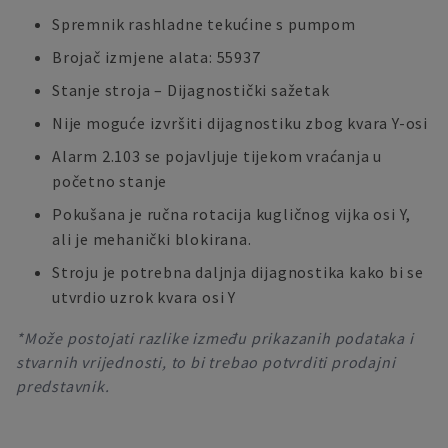
Spremnik rashladne tekućine s pumpom
Brojač izmjene alata: 55937
Stanje stroja – Dijagnostički sažetak
Nije moguće izvršiti dijagnostiku zbog kvara Y-osi
Alarm 2.103 se pojavljuje tijekom vraćanja u
početno stanje
Pokušana je ručna rotacija kugličnog vijka osi Y,
ali je mehanički blokirana.
Stroju je potrebna daljnja dijagnostika kako bi se
utvrdio uzrok kvara osi Y
*Može postojati razlike između prikazanih podataka i
stvarnih vrijednosti, to bi trebao potvrditi prodajni
predstavnik.