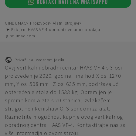
KONTAKTIRAJTE NA WHATSAPPU
GINDUMAC
Proizvodi
Alatni strojevi
➤ Rabljeni HAAS VF-4 obradni centar na prodaju |
gindumac.com
Prikaži na izvornom jeziku
Ovaj vertikalni obradni centar HAAS VF-4 s 3 osi
proizveden je 2020. godine. Ima hod X osi 1270
mm, Y osi 508 mm i Z osi 635 mm, podržavajući
opterećenje stola do 1588 kg. Opremljen je
spremnikom alata s 20 stanica, izvlakačem
strugotine i Renishaw OTS sondom za alat.
Razmotrite mogućnost kupnje ovog vertikalnog
obradnog centra HAAS VF-4. Kontaktirajte nas za
više informacija o ovom stroju.