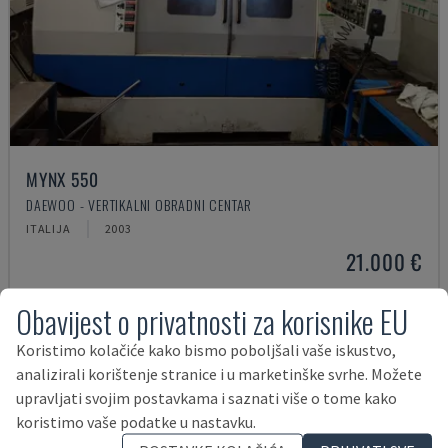
MYNX 550
DAEWOO - VERTIKALNI OBRADNI CENTAR
ITALIJA
2003
21.000 €
Obavijest o privatnosti za korisnike EU
Koristimo kolačiće kako bismo poboljšali vaše iskustvo,
analizirali korištenje stranice i u marketinške svrhe. Možete
upravljati svojim postavkama i saznati više o tome kako
koristimo vaše podatke u nastavku.