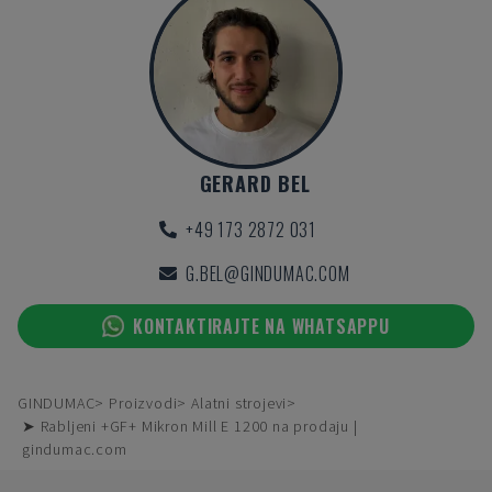
GERARD BEL
+49 173 2872 031
G.BEL@GINDUMAC.COM
KONTAKTIRAJTE NA WHATSAPPU
GINDUMAC
Proizvodi
Alatni strojevi
➤ Rabljeni +GF+ Mikron Mill E 1200 na prodaju |
gindumac.com