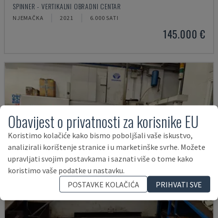
SPINNER - VERTIKALNI OBRADNI CENTAR
NJEMAČKA
2021
6.000 SATI
145.000 €
Obavijest o privatnosti za korisnike EU
Koristimo kolačiće kako bismo poboljšali vaše iskustvo,
analizirali korištenje stranice i u marketinške svrhe. Možete
upravljati svojim postavkama i saznati više o tome kako
koristimo vaše podatke u nastavku.
POSTAVKE KOLAČIĆA
PRIHVATI SVE