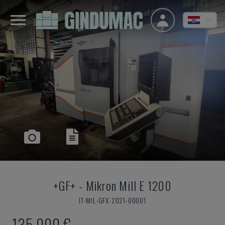
+GF+
-
Mikron Mill E 1200
IT-MIL-GFX-2021-00001
135.000 €