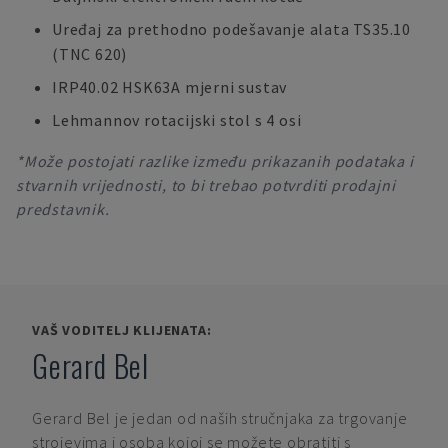
Uređaj za prethodno podešavanje alata TS35.10
(TNC 620)
IRP40.02 HSK63A mjerni sustav
Lehmannov rotacijski stol s 4 osi
*Može postojati razlike između prikazanih podataka i
stvarnih vrijednosti, to bi trebao potvrditi prodajni
predstavnik.
VAŠ VODITELJ KLIJENATA:
Gerard Bel
Gerard Bel
je jedan od naših stručnjaka za trgovanje
strojevima i osoba kojoj se možete obratiti s