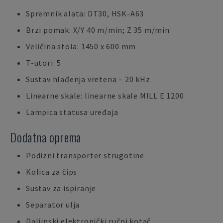
Spremnik alata: DT30, HSK-A63
Brzi pomak: X/Y 40 m/min; Z 35 m/min
Veličina stola: 1450 x 600 mm
T-utori: 5
Sustav hlađenja vretena – 20 kHz
Linearne skale: linearne skale MILL E 1200
Lampica statusa uređaja
Dodatna oprema
Podizni transporter strugotine
Kolica za čips
Sustav za ispiranje
Separator ulja
Daljinski elektronički ručni kotač