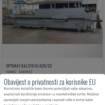
OPTIMAT KAL210/6/A20/S2
HOMAG - KANTIRAČ
NJEMAČKA
2008
Obavijest o privatnosti za korisnike EU
35.500 €
Koristimo kolačiće kako bismo poboljšali vaše iskustvo,
analizirali korištenje stranice i u marketinške svrhe. Možete
upravljati svojim postavkama i saznati više o tome kako