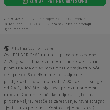
KONTAKTIRAJTE NA WHATSAPPU
GINDUMAC
Proizvodi
Strojevi za obradu drveta
➤ Rabljena FELDER G480 - Rubna savijalica na prodaju |
gindumac.com
Prikaži na izvornom jeziku
Ova FELDER G480 rubna lijepilica proizvedena je
2020. godine. Ima brzinu pomicanja od 9 m/min,
promjer alata od 80 mm i može obrađivati ploče
debljine od 8 do 45 mm. Stroj uključuje
predglodalicu s brzinom od 12 000 o/min i snagom
od 2 × 1,1 kW, što osigurava preciznu pripremu
rubova. Dodatne značajke uključuju giljotinu,
pritisne valjke, rezače za zarezivanje, ravni strugač
i jedinicu za poliranje. Kontaktirajte nas za više