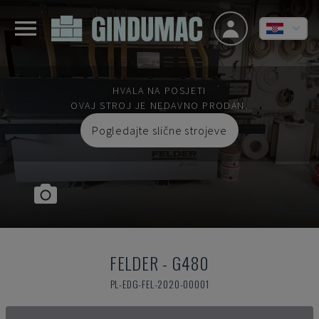
HVALA NA POSJETI
OVAJ STROJ JE NEDAVNO PRODAN.
Pogledajte slične strojeve
FELDER
-
G480
PL-EDG-FEL-2020-00001