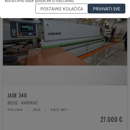
koristimo vaše podatke u nastavku.
POSTAVKE KOLAČIĆA
PRIHVATI SVE
JADE 340
BIESSE - KANTIRAČ
POLJSKA
2018
4.832 SATI
27.000 €