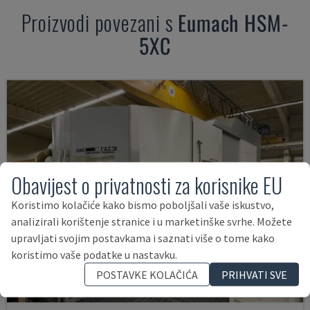
Proizvodi povezani s
Eumach
HSM-
5XC
Obavijest o privatnosti za korisnike EU
Koristimo kolačiće kako bismo poboljšali vaše iskustvo,
analizirali korištenje stranice i u marketinške svrhe. Možete
upravljati svojim postavkama i saznati više o tome kako
koristimo vaše podatke u nastavku.
POSTAVKE KOLAČIĆA
PRIHVATI SVE