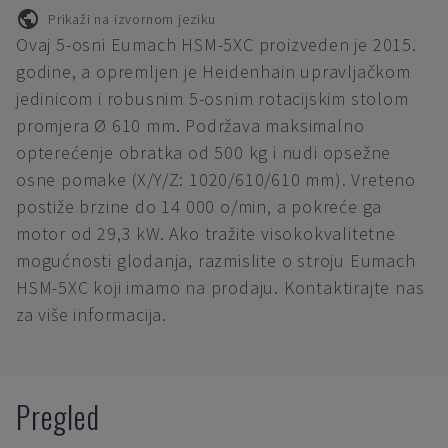
Prikaži na izvornom jeziku
Ovaj 5-osni Eumach HSM-5XC proizveden je 2015.
godine, a opremljen je Heidenhain upravljačkom
jedinicom i robusnim 5-osnim rotacijskim stolom
promjera Ø 610 mm. Podržava maksimalno
opterećenje obratka od 500 kg i nudi opsežne
osne pomake (X/Y/Z: 1020/610/610 mm). Vreteno
postiže brzine do 14 000 o/min, a pokreće ga
motor od 29,3 kW. Ako tražite visokokvalitetne
mogućnosti glodanja, razmislite o stroju Eumach
HSM-5XC koji imamo na prodaju. Kontaktirajte nas
za više informacija.
Pregled