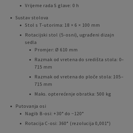
Vrijeme rada S glave: 0 h
Sustav stolova
Stol s T-utorima: 18 × 6 × 100 mm
Rotacijski stol (5-osni), ugrađeni dizajn
sedla
Promjer: Ø 610 mm
Razmak od vretena do središta stola: 0–
715 mm
Razmak od vretena do ploče stola: 105–
715 mm
Maks. opterećenje obratka: 500 kg
Putovanja osi
Nagib B-osi: +30° do −120°
Rotacija C-osi: 360° (rezolucija 0,001°)