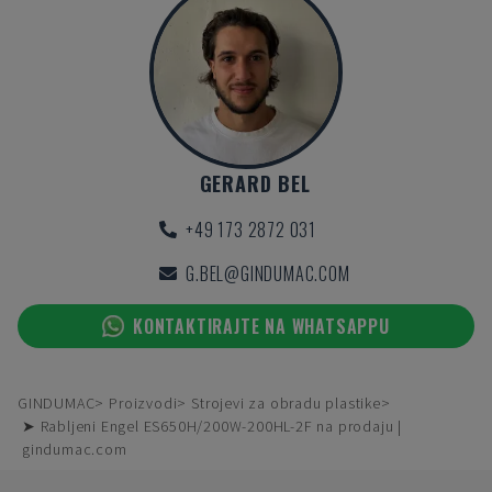
GERARD BEL
+49 173 2872 031
G.BEL@GINDUMAC.COM
KONTAKTIRAJTE NA WHATSAPPU
GINDUMAC
Proizvodi
Strojevi za obradu plastike
➤ Rabljeni Engel ES650H/200W-200HL-2F na prodaju |
gindumac.com