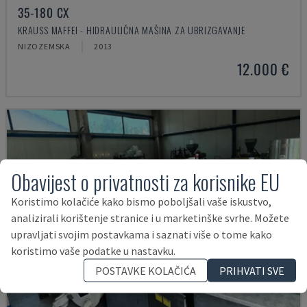
35-180 CX
KRAUSS MAFFEI - HIDRAULIČNA MAŠINA ZA UBRIZGAVANJE
NIZOZEMSKA
2013
12.000 €
Obavijest o privatnosti za korisnike EU
Koristimo kolačiće kako bismo poboljšali vaše iskustvo,
analizirali korištenje stranice i u marketinške svrhe. Možete
upravljati svojim postavkama i saznati više o tome kako
koristimo vaše podatke u nastavku.
POSTAVKE KOLAČIĆA
PRIHVATI SVE