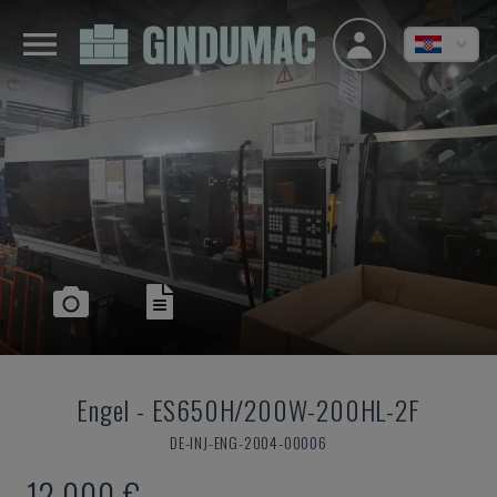
Engel
-
ES650H/200W-200HL-2F
DE-INJ-ENG-2004-00006
12.000 €