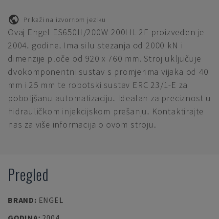
Prikaži na izvornom jeziku
Ovaj Engel ES650H/200W-200HL-2F proizveden je
2004. godine. Ima silu stezanja od 2000 kN i
dimenzije ploče od 920 x 760 mm. Stroj uključuje
dvokomponentni sustav s promjerima vijaka od 40
mm i 25 mm te robotski sustav ERC 23/1-E za
poboljšanu automatizaciju. Idealan za preciznost u
hidrauličkom injekcijskom prešanju. Kontaktirajte
nas za više informacija o ovom stroju.
Pregled
BRAND
:
ENGEL
GODINA
:
2004.