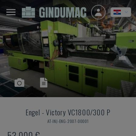
Engel
-
Victory VC1800/300 P
AT-INJ-ENG-2007-00001
53.000 €