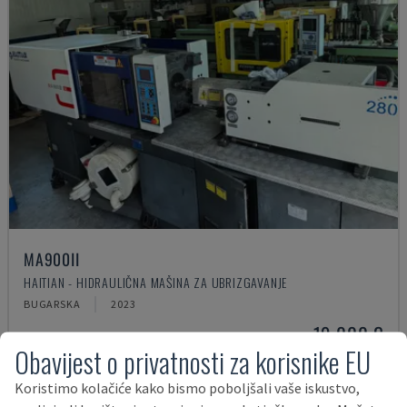
MA900ІІ
HAITIAN - HIDRAULIČNA MAŠINA ZA UBRIZGAVANJE
BUGARSKA
2023
19.000 €
Obavijest o privatnosti za korisnike EU
Koristimo kolačiće kako bismo poboljšali vaše iskustvo,