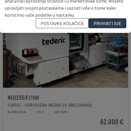
analizirali korištenje stranice i u marketinške svrhe. Možete
upravljati svojim postavkama i saznati više o tome kako
koristimo vaše podatke u nastavku.
POSTAVKE KOLAČIĆA
PRIHVATI SVE
NEO.E55/E110H
TEDERIC - HIDRAULIČNA MAŠINA ZA UBRIZGAVANJE
NJEMAČKA
2023
260 SATI
62.000 €