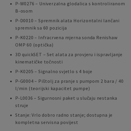
P-W0276 – Univerzalna glodalica s kontroliranom
B-osom
P-D0010 – Spremnik alata Horizontalni lančani
spremnik sa 60 pozicija
P-K0220 – Infracrvena mjerna sonda Renishaw
OMP 60 (optička)
3D quickSET – Set alata za provjeru i ispravljanje
kinematičke točnosti
P-K0205 – Signalno svjetlo s 4 boje
P-G0004 – Pištolj za pranje s pumpom 2 bara / 40
l/min (teorijski kapacitet pumpe)
P-L0036 – Sigurnosni paket u slučaju nestanka
struje
Stanje: Vrlo dobro radno stanje; dostupna je
kompletna servisna povijest