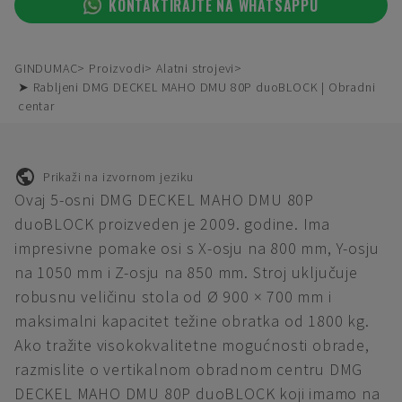
KONTAKTIRAJTE NA WHATSAPPU
GINDUMAC
Proizvodi
Alatni strojevi
➤ Rabljeni DMG DECKEL MAHO DMU 80P duoBLOCK | Obradni
centar
Prikaži na izvornom jeziku
Ovaj 5-osni DMG DECKEL MAHO DMU 80P
duoBLOCK proizveden je 2009. godine. Ima
impresivne pomake osi s X-osju na 800 mm, Y-osju
na 1050 mm i Z-osju na 850 mm. Stroj uključuje
robusnu veličinu stola od Ø 900 × 700 mm i
maksimalni kapacitet težine obratka od 1800 kg.
Ako tražite visokokvalitetne mogućnosti obrade,
razmislite o vertikalnom obradnom centru DMG
DECKEL MAHO DMU 80P duoBLOCK koji imamo na