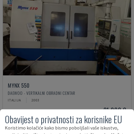
MYNX 550
DAEWOO - VERTIKALNI OBRADNI CENTAR
ITALIJA
2003
21.000 €
Obavijest o privatnosti za korisnike EU
Koristimo kolačiće kako bismo poboljšali vaše iskustvo,