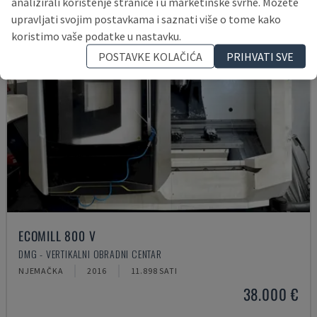
analizirali korištenje stranice i u marketinške svrhe. Možete
upravljati svojim postavkama i saznati više o tome kako
koristimo vaše podatke u nastavku.
POSTAVKE KOLAČIĆA
PRIHVATI SVE
ECOMILL 800 V
DMG - VERTIKALNI OBRADNI CENTAR
NJEMAČKA
2016
11.898 SATI
38.000 €