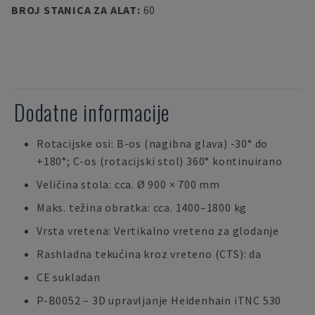
BROJ STANICA ZA ALAT
:
60
Dodatne informacije
Rotacijske osi: B-os (nagibna glava) -30° do
+180°; C-os (rotacijski stol) 360° kontinuirano
Veličina stola: cca. Ø 900 × 700 mm
Maks. težina obratka: cca. 1400–1800 kg
Vrsta vretena: Vertikalno vreteno za glodanje
Rashladna tekućina kroz vreteno (CTS): da
CE sukladan
P-B0052 – 3D upravljanje Heidenhain iTNC 530