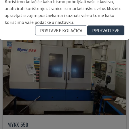
Koristimo kolačiće kako bismo poboljšali vaše iskustvo,
145.000 €
analizirali korištenje stranice i u marketinške svrhe. Možete
upravljati svojim postavkama i saznati više o tome kako
koristimo vaše podatke u nastavku.
POSTAVKE KOLAČIĆA
PRIHVATI SVE
MYNX 550