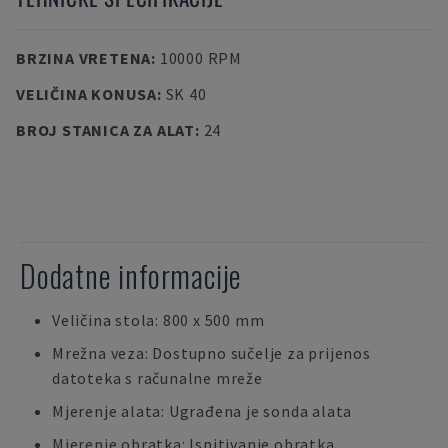
BRZINA VRETENA
:
10000 RPM
VELIČINA KONUSA
:
SK 40
BROJ STANICA ZA ALAT
:
24
Dodatne informacije
Veličina stola: 800 x 500 mm
Mrežna veza: Dostupno sučelje za prijenos
datoteka s računalne mreže
Mjerenje alata: Ugrađena je sonda alata
Mjerenje obratka: Ispitivanje obratka