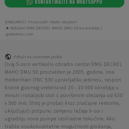
KONTAKTIRAJTE NA WHATSAPPU
GINDUMAC
Proizvodi
Alatni strojevi
➤ Rabljeni DMG DECKEL MAHO DMU 50 na prodaju |
gindumac.com
Prikaži na izvornom jeziku
Ovaj 5-osni vertikalni obradni centar DMG DECKEL
MAHO DMU 50 proizveden je 2005. godine. Ima
Heidenhain iTNC 530 upravljačku jedinicu, raspon
brzine glavnog vretena od 20 - 10 000 okretaja u
minuti i rotacijski stol s površinom stezanja od 630
x 500 mm. Stroj je prošao kroz značajne remonte,
uključujući potpunu zamjenu ležaja X-osi i
ugradnju nove pumpe rashladne tekućine. Ako
tražite visokokvalitetne mogućnosti glodanja,