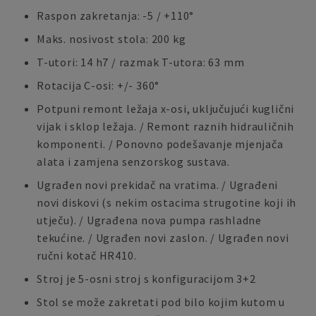
Raspon zakretanja: -5 / +110°
Maks. nosivost stola: 200 kg
T-utori: 14 h7 / razmak T-utora: 63 mm
Rotacija C-osi: +/- 360°
Potpuni remont ležaja x-osi, uključujući kuglični
vijak i sklop ležaja. / Remont raznih hidrauličnih
komponenti. / Ponovno podešavanje mjenjača
alata i zamjena senzorskog sustava.
Ugrađen novi prekidač na vratima. / Ugrađeni
novi diskovi (s nekim ostacima strugotine koji ih
utječu). / Ugrađena nova pumpa rashladne
tekućine. / Ugrađen novi zaslon. / Ugrađen novi
ručni kotač HR410.
Stroj je 5-osni stroj s konfiguracijom 3+2
Stol se može zakretati pod bilo kojim kutom u