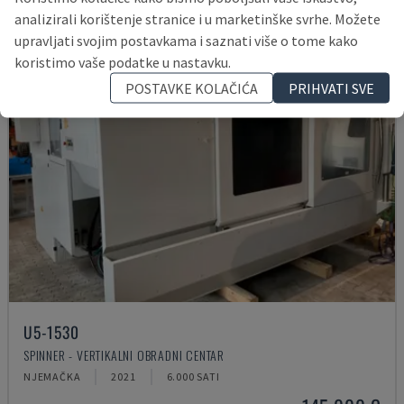
analizirali korištenje stranice i u marketinške svrhe. Možete
upravljati svojim postavkama i saznati više o tome kako
koristimo vaše podatke u nastavku.
POSTAVKE KOLAČIĆA
PRIHVATI SVE
U5-1530
SPINNER - VERTIKALNI OBRADNI CENTAR
NJEMAČKA
2021
6.000 SATI