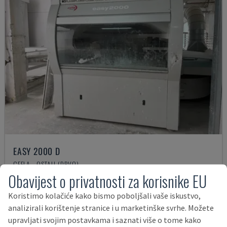
EASY 2000 D
CEFLA - OSTALI (DRVO)
Obavijest o privatnosti za korisnike EU
POLJSKA
2009
57.000 €
Koristimo kolačiće kako bismo poboljšali vaše iskustvo,
analizirali korištenje stranice i u marketinške svrhe. Možete
upravljati svojim postavkama i saznati više o tome kako