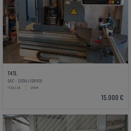
T4TL
SAC - OSTALI (DRVO)
ITALIJA
2004
15.000 €