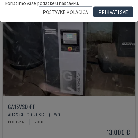
koristimo vaše podatke u nastavku.
POSTAVKE KOLAČIĆA
PRIHVATI SVE
GA15VSD+FF
ATLAS COPCO - OSTALI (DRVO)
POLJSKA
2018
13.000 €