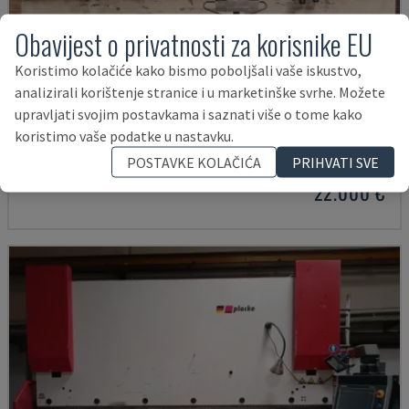
Obavijest o privatnosti za korisnike EU
Koristimo kolačiće kako bismo poboljšali vaše iskustvo,
analizirali korištenje stranice i u marketinške svrhe. Možete
upravljati svojim postavkama i saznati više o tome kako
HAP 40200
koristimo vaše podatke u nastavku.
DURMA - PRITISNITE KOČNICU
POSTAVKE KOLAČIĆA
PRIHVATI SVE
POLJSKA
2003
22.000 €