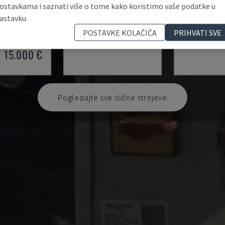
ostavkama i saznati više o tome kako koristimo vaše podatke u
IGN
W743
PIP-55
astavku.
TRY ROBOT
WITTMANN - GANTRY ROBOT
SEPRO - GANT
POSTAVKE KOLAČIĆA
PRIHVATI SVE
2019
NJEMAČKA
2010
NJEMAČKA
15.000 €
Pogledajte sve slične strojeve