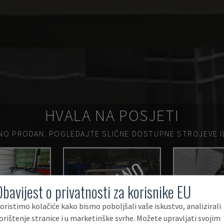
HVALA NA POSJETI
NO PRODAN.
POGLEDAJTE SLIČNE DOSTUPNE STROJEVE ILI
PRODANO
PRO
Obavijest o privatnosti za korisnike EU
oristimo kolačiće kako bismo poboljšali vaše iskustvo, analizirali
orištenje stranice i u marketinške svrhe. Možete upravljati svojim