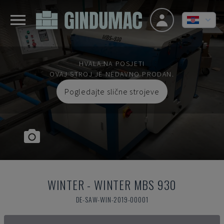
HVALA NA POSJETI
OVAJ STROJ JE NEDAVNO PRODAN.
Pogledajte slične strojeve
WINTER
-
WINTER MBS 930
DE-SAW-WIN-2019-00001