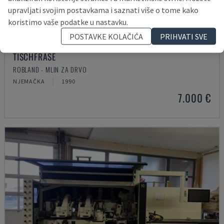
upravljati svojim postavkama i saznati više o tome kako
koristimo vaše podatke u nastavku.
POSTAVKE KOLAČIĆA
PRIHVATI SVE
TISCHFRÄSE
ROBLAND - MLIN ZA DRVO
NJEMAČKA
1990
7.000 €