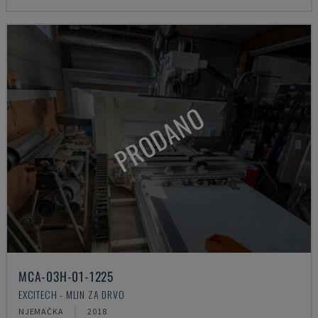
PRODANO
MCA-03H-01-1225
EXCITECH - MLIN ZA DRVO
NJEMAČKA
2018