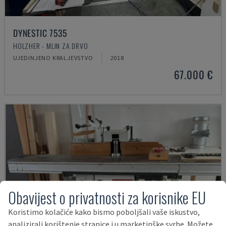
DYNESTIC 7535
HOLZHER - MLIN ZA DRVO
UJEDINJENO KRALJEVSTVO
2018
67.000 €
Obavijest o privatnosti za korisnike EU
Koristimo kolačiće kako bismo poboljšali vaše iskustvo,
analizirali korištenje stranice i u marketinške svrhe. Možete