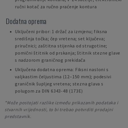
ručni kotač za ručno praćenje kontura
Dodatna oprema
Uključeni pribor: 1 držač za izmjenu; fiksna
središnja točka; čep vretena; set ključeva;
priručnici; zaštitna stijenka od strugotine;
pomični štitnik od prskanja; štitnik stezne glave
s nadzorom graničnog prekidača
Uključena dodatna oprema: Fiksni nasloni s
valjkastim čeljustima (12–150 mm); podesivi
graničnik šupljeg vretena; stezna glava s
polugom za DIN 6343-48 (173E)
*Može postojati razlike između prikazanih podataka i
stvarnih vrijednosti, to bi trebao potvrditi prodajni
predstavnik.