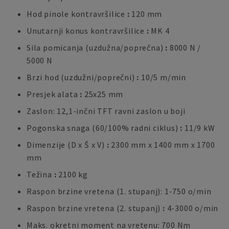
Hod pinole kontravršilice
:
120 mm
Unutarnji konus kontravršilice
:
MK 4
Sila pomicanja (uzdužna/poprečna)
:
8000 N /
5000 N
Brzi hod (uzdužni/poprečni)
:
10/5 m/min
Presjek alata
:
25x25 mm
Zaslon: 12,1-inčni TFT ravni zaslon u boji
Pogonska snaga (60/100% radni ciklus)
:
11/9 kW
Dimenzije (D x Š x V)
:
2300 mm x 1400 mm x 1700
mm
Težina
:
2100 kg
Raspon brzine vretena (1. stupanj): 1-750 o/min
Raspon brzine vretena (2. stupanj)
:
4-3000 o/min
Maks. okretni moment na vretenu: 700 Nm