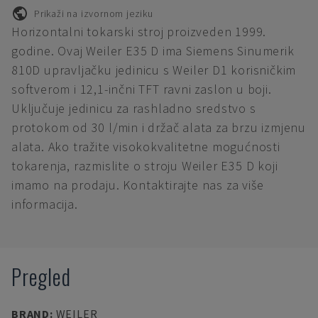
Prikaži na izvornom jeziku
Horizontalni tokarski stroj proizveden 1999.
godine. Ovaj Weiler E35 D ima Siemens Sinumerik
810D upravljačku jedinicu s Weiler D1 korisničkim
softverom i 12,1-inčni TFT ravni zaslon u boji.
Uključuje jedinicu za rashladno sredstvo s
protokom od 30 l/min i držač alata za brzu izmjenu
alata. Ako tražite visokokvalitetne mogućnosti
tokarenja, razmislite o stroju Weiler E35 D koji
imamo na prodaju. Kontaktirajte nas za više
informacija.
Pregled
BRAND
:
WEILER