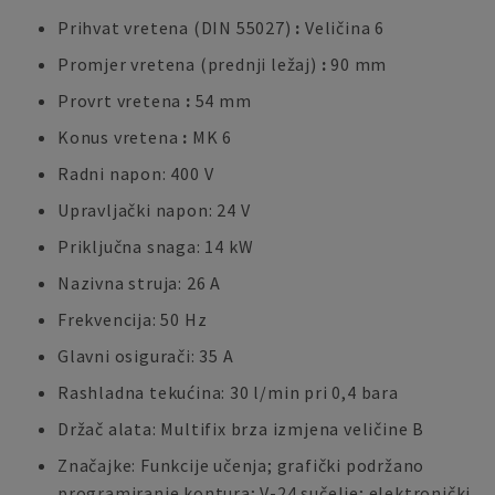
Prihvat vretena (DIN 55027)
:
Veličina 6
Promjer vretena (prednji ležaj)
:
90 mm
Provrt vretena
:
54 mm
Konus vretena
:
MK 6
Radni napon: 400 V
Upravljački napon: 24 V
Priključna snaga: 14 kW
Nazivna struja: 26 A
Frekvencija: 50 Hz
Glavni osigurači: 35 A
Rashladna tekućina: 30 l/min pri 0,4 bara
Držač alata: Multifix brza izmjena veličine B
Značajke: Funkcije učenja; grafički podržano
programiranje kontura; V-24 sučelje; elektronički