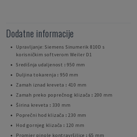
Dodatne informacije
Upravljanje: Siemens Sinumerik 810D s
korisničkim softverom Weiler D1
Središnja udaljenost
:
950 mm
Duljina tokarenja
:
950 mm
Zamah iznad kreveta
:
410 mm
Zamah preko poprečnog klizača
:
200 mm
Širina kreveta
:
330 mm
Poprečni hod klizača
:
230 mm
Hod gornjeg klizača
:
120 mm
Promjer pinole kontravršilice
:
65 mm