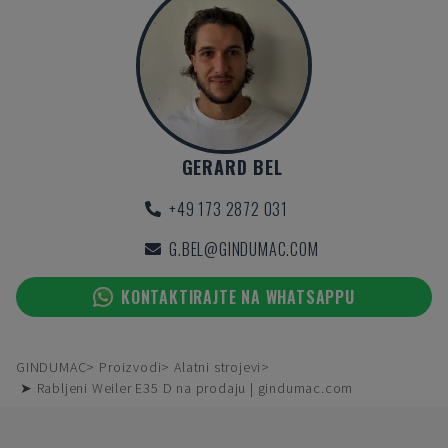
GERARD BEL
+49 173 2872 031
G.BEL@GINDUMAC.COM
KONTAKTIRAJTE NA WHATSAPPU
GINDUMAC
Proizvodi
Alatni strojevi
➤ Rabljeni Weiler E35 D na prodaju | gindumac.com