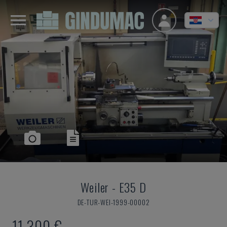
Weiler
-
E35 D
DE-TUR-WEI-1999-00002
11.300 €