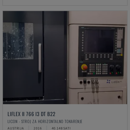
LIFLEX II 766 I3 DT B22
LICON - STROJ ZA HORIZONTALNO TOKARENJE
AUSTRIJA
2016
40.148 SATI