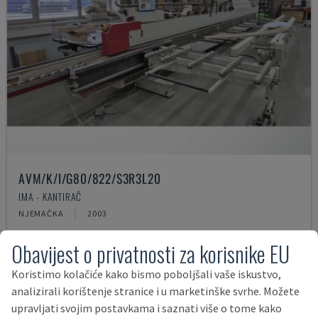
AVM/K/I/G80/822/S3R3L20
IMA - KANTIRAČ
NJEMAČKA
2003
38.400 €
Obavijest o privatnosti za korisnike EU
Koristimo kolačiće kako bismo poboljšali vaše iskustvo,
analizirali korištenje stranice i u marketinške svrhe. Možete
upravljati svojim postavkama i saznati više o tome kako