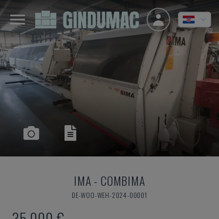
IMA
-
COMBIMA
DE-WOO-WEH-2024-00001
35.000 €