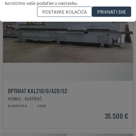
koristimo vaše podatke u nastavku.
POSTAVKE KOLAČIĆA
PRIHVATI SVE
OPTIMAT KAL210/6/A20/S2
HOMAG - KANTIRAČ
NJEMAČKA
2008
35.500 €