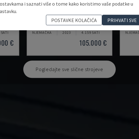
ostavkama i saznati više o tome kako koristimo vaše podatke u
astavku.
3D PRECISION ONE
3D ME
POSTAVKE KOLAČIĆA
PRIHVATI SVE
HAGE - PLASTIČNI 3D PISAČ
HAGE - 
 SATI
NJEMAČKA
2023
4.159 SATI
NJEMA
000 €
105.000 €
Pogledajte sve slične strojeve