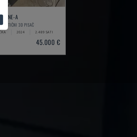
X-ONE-A
PLASTIČNI 3D PISAČ
ČKA
2024
2.489 SATI
45.000 €