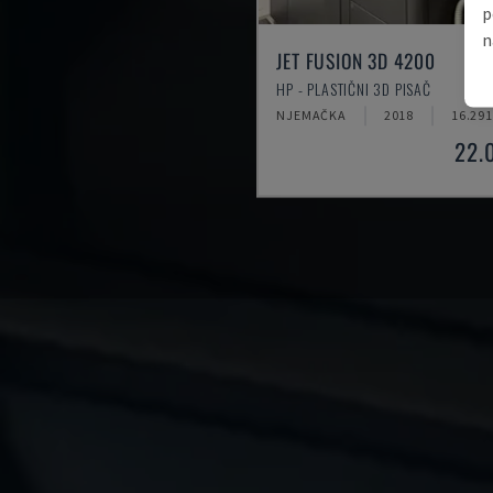
p
n
JET FUSION 3D 4200
HP - PLASTIČNI 3D PISAČ
NJEMAČKA
2018
16.291
22.