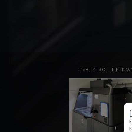
OVAJ STROJ JE NEDAV
K
k