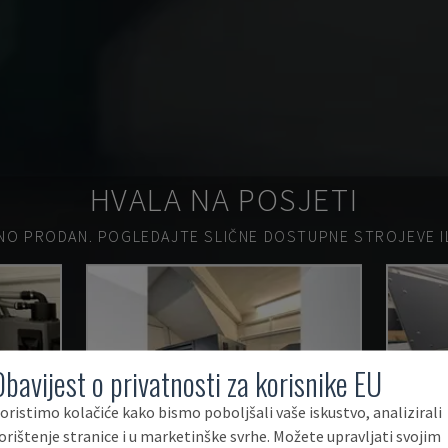
HVALA NA POSJETI
NO PRODAN.
POGLEDAJTE SLIČNE DOSTUPNE STROJEVE ILI
Obavijest o privatnosti za korisnike EU
oristimo kolačiće kako bismo poboljšali vaše iskustvo, analizirali
orištenje stranice i u marketinške svrhe. Možete upravljati svojim