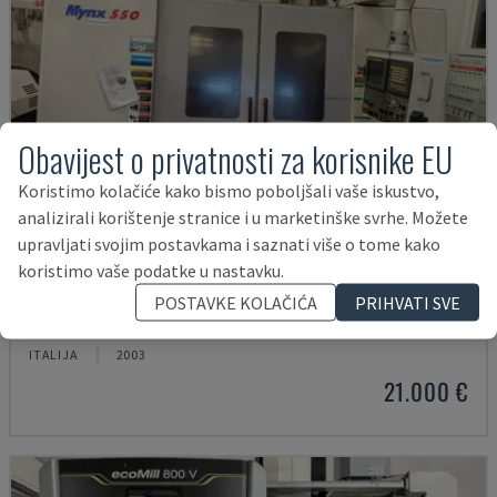
Obavijest o privatnosti za korisnike EU
Koristimo kolačiće kako bismo poboljšali vaše iskustvo,
analizirali korištenje stranice i u marketinške svrhe. Možete
upravljati svojim postavkama i saznati više o tome kako
koristimo vaše podatke u nastavku.
MYNX 550
POSTAVKE KOLAČIĆA
PRIHVATI SVE
DAEWOO - VERTIKALNI OBRADNI CENTAR
ITALIJA
2003
21.000 €