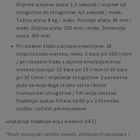
Vrijeme izmjene alata: 1,5 sekundi / vrijeme od
strugotine do strugotine: 4,5 sekundi / maks.
Težina alata: 8 kg / maks. Promjer alata: 80 mm /
maks. Duljina alata: 350 mm / maks. Dimenzije
alata: 300 mm
Pri niskom tlaku s uljnom emulzijom: 10
mlaznica oko vretena, maks. 5 bara pri 100 l/min
/ pri visokom tlaku s uljnom emulzijom kroz
vreteno (opcija): 15 bara pri 15 l/min ili 30 bara
pri 30 l/min / miješanje strugotine: 2 paralelna
puža na dvije duge strane stola i bočni
transporter strugotine / filtracija sustava
hlađenja: sustav filtera od 60 μ s 2 filterska
uloška i ručnim premosnikom
unutarnje hlađenje kroz vreteno (IKZ)
*Može postojati razlike između prikazanih podataka i