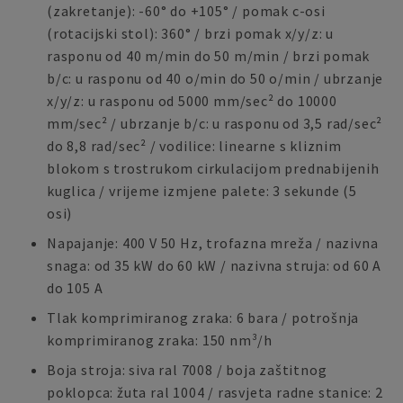
(zakretanje): -60° do +105° / pomak c-osi
(rotacijski stol): 360° / brzi pomak x/y/z: u
rasponu od 40 m/min do 50 m/min / brzi pomak
b/c: u rasponu od 40 o/min do 50 o/min / ubrzanje
x/y/z: u rasponu od 5000 mm/sec² do 10000
mm/sec² / ubrzanje b/c: u rasponu od 3,5 rad/sec²
do 8,8 rad/sec² / vodilice: linearne s kliznim
blokom s trostrukom cirkulacijom prednabijenih
kuglica / vrijeme izmjene palete: 3 sekunde (5
osi)
Napajanje: 400 V 50 Hz, trofazna mreža / nazivna
snaga: od 35 kW do 60 kW / nazivna struja: od 60 A
do 105 A
Tlak komprimiranog zraka: 6 bara / potrošnja
komprimiranog zraka: 150 nm³/h
Boja stroja: siva ral 7008 / boja zaštitnog
poklopca: žuta ral 1004 / rasvjeta radne stanice: 2