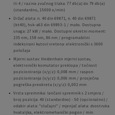
ili 4 / razina zvučnog tlaka: 77 db(a) do 79 db(a)
(standardno, 15000 o/min)
Držač alata: n. 40 din 69871, n. 40 din 69871
(bt40), hsk-a63 din 69893-1 / maks. Dostupna
snaga: 27 kW / maks. Dostupni okretni moment:
235 nm, 158 nm, 86 nm / programabilni
indeksirani kutovi vretena: elektronički s 3600
položaja
Mjerni sustav: Heidenhain mjerni sustav,
elektronički komutator preklopa / točnost
pozicioniranja (x/y/z): 0,008 mm / raspon
pozicioniranja (x/y/z): 0,006 mm / prosječna
pogreška preokreta (x/y/z): 0,002 mm
Vrsta spremnika: lančani spremnik s 2 smjera /
broj pozicija: 40 (standardno) - 50 (opcionalno) /
odabir alata: "slučajni" / mjenjač alata: dvostruka
hvataljka, elektromehanički pogon / min.