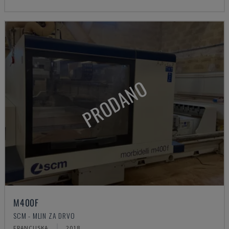
PRODANO
M400F
SCM - MLIN ZA DRVO
FRANCUSKA
2018