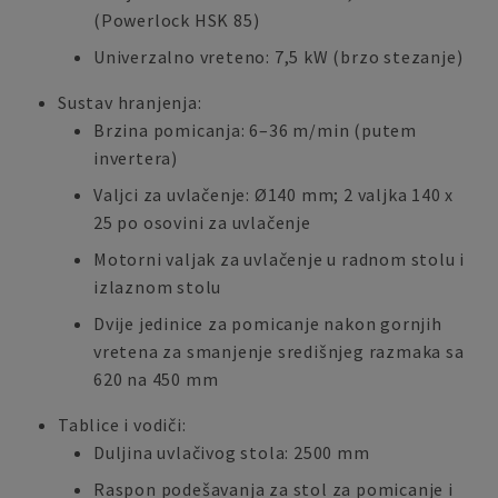
(Powerlock HSK 85)
Univerzalno vreteno: 7,5 kW (brzo stezanje)
Sustav hranjenja:
Brzina pomicanja: 6–36 m/min (putem
invertera)
Valjci za uvlačenje: Ø140 mm; 2 valjka 140 x
25 po osovini za uvlačenje
Motorni valjak za uvlačenje u radnom stolu i
izlaznom stolu
Dvije jedinice za pomicanje nakon gornjih
vretena za smanjenje središnjeg razmaka sa
620 na 450 mm
Tablice i vodiči:
Duljina uvlačivog stola: 2500 mm
Raspon podešavanja za stol za pomicanje i