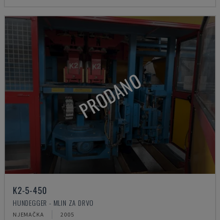
PRODANO
K2-5-450
HUNDEGGER - MLIN ZA DRVO
NJEMAČKA
2005