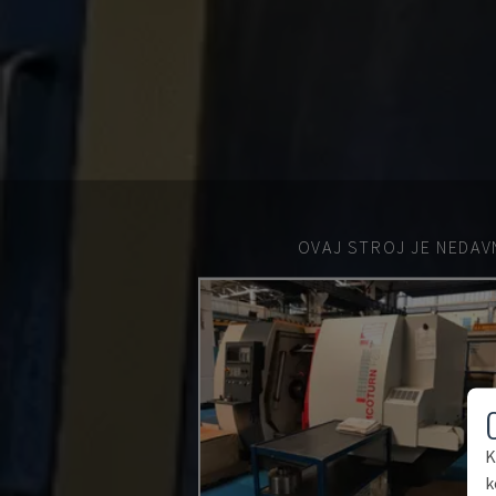
OVAJ STROJ JE NEDAV
K
k