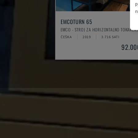
p
n
EMCOTURN 65
EMCO - STROJ ZA HORIZONTALNO TOKARENJ
ČEŠKA
2019
3.716 SATI
92.00