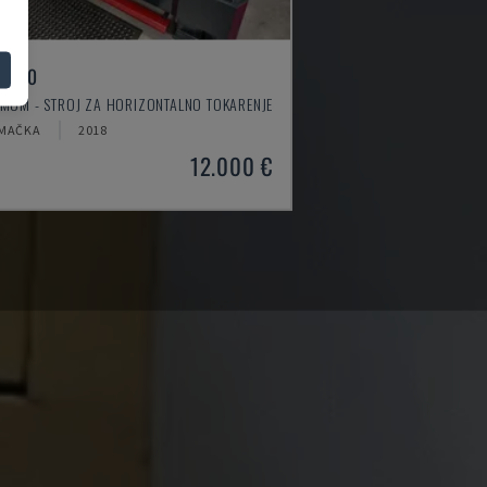
 4610
IMUM - STROJ ZA HORIZONTALNO TOKARENJE
MAČKA
2018
12.000 €