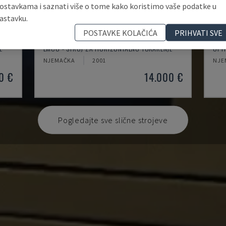
ostavkama i saznati više o tome kako koristimo vaše podatke u
astavku.
POSTAVKE KOLAČIĆA
PRIHVATI SVE
EMCOMAT 200X1000
TH
E
EMCO - STROJ ZA HORIZONTALNO TOKARENJE
OPT
NJEMAČKA
2001
NJE
0 €
14.000 €
Pogledajte sve slične strojeve