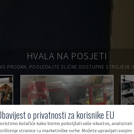
HVALA NA POSJETI
NO PRODAN.
POGLEDAJTE SLIČNE DOSTUPNE STROJEVE ILI
Obavijest o privatnosti za korisnike EU
oristimo kolačiće kako bismo poboljšali vaše iskustvo, analizirali
orištenje stranice i u marketinške svrhe. Možete upravljati svojim