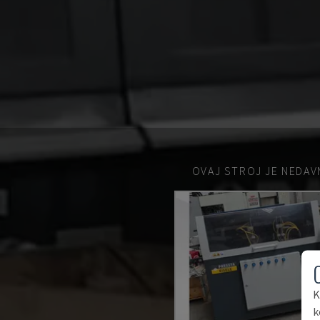
OVAJ STROJ JE NEDAV
K
k