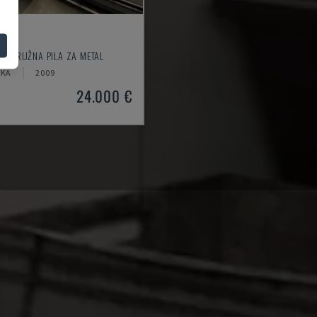
 CUT
- KRUŽNA PILA ZA METAL
ČKA
2009
24.000 €