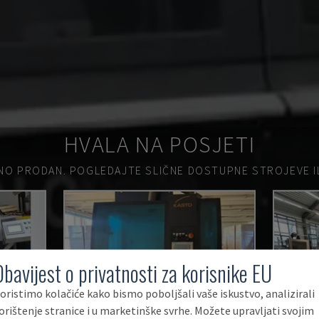
HVALA NA POSJETI
NO PRODAN.
POGLEDAJTE SLIČNE DOSTUPNE STROJEVE ILI
Obavijest o privatnosti za korisnike EU
oristimo kolačiće kako bismo poboljšali vaše iskustvo, analizirali
orištenje stranice i u marketinške svrhe. Možete upravljati svojim