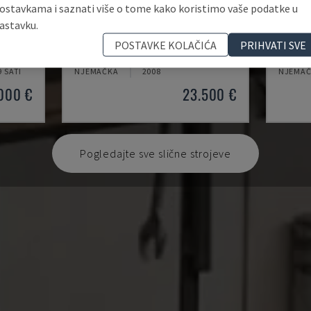
ostavkama i saznati više o tome kako koristimo vaše podatke u
astavku.
KASTOSPEED C 9
PDG E
POSTAVKE KOLAČIĆA
PRIHVATI SVE
A METAL
KASTO - KRUŽNA PILA ZA METAL
SCHÜCO 
9 SATI
NJEMAČKA
2008
NJEMA
000 €
23.500 €
Pogledajte sve slične strojeve