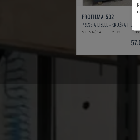
p
n
PROFILMA 502
PRESSTA EISELE - KRUŽNA PILA Z
NJEMAČKA
2023
1.80
57.