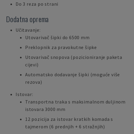
Do 3 reza po strani
Dodatna oprema
Učitavanje:
Utovarivač šipki do 6500 mm
Preklopnik za pravokutne šipke
Utovarivač snopova (pozicioniranje paketa
cijevi)
Automatsko dodavanje šipki (moguće više
rezova)
Istovar:
Transportna traka s maksimalnom duljinom
istovara 3000 mm
12 pozicija za istovar kratkih komada s
tajmerom (6 prednjih + 6 stražnjih)