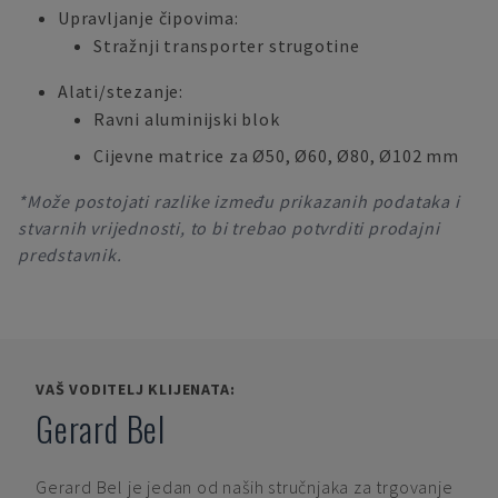
Upravljanje čipovima:
Stražnji transporter strugotine
Alati/stezanje:
Ravni aluminijski blok
Cijevne matrice za Ø50, Ø60, Ø80, Ø102 mm
*Može postojati razlike između prikazanih podataka i
stvarnih vrijednosti, to bi trebao potvrditi prodajni
predstavnik.
VAŠ VODITELJ KLIJENATA:
Gerard Bel
Gerard Bel
je jedan od naših stručnjaka za trgovanje