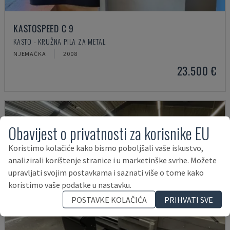
KASTOSPEED C 9
KASTO - KRUŽNA PILA ZA METAL
NJEMAČKA
2008
23.500 €
Obavijest o privatnosti za korisnike EU
Koristimo kolačiće kako bismo poboljšali vaše iskustvo,
analizirali korištenje stranice i u marketinške svrhe. Možete
upravljati svojim postavkama i saznati više o tome kako
koristimo vaše podatke u nastavku.
POSTAVKE KOLAČIĆA
PRIHVATI SVE