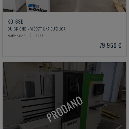
KQ-63E
QUICK CNC - VIŠESTRUKA BUŠILICA
NJEMAČKA
2025
79.950 €
PRODANO