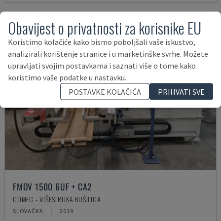
Obavijest o privatnosti za korisnike EU
Koristimo kolačiće kako bismo poboljšali vaše iskustvo,
analizirali korištenje stranice i u marketinške svrhe. Možete
upravljati svojim postavkama i saznati više o tome kako
koristimo vaše podatke u nastavku.
POSTAVKE KOLAČIĆA
PRIHVATI SVE
FMOV 1500 6UF + CA2
COMEC - VIŠESTRUKA BUŠILICA
SLOVAČKA
2019