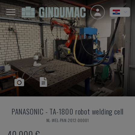
PANASONIC
-
TA-1800 robot welding cell
NL-WEL-PAN-2012-00001
40.000 €