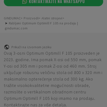
KONTAKTIRAJTE NA WHATSAPPU
GINDUMAC
Proizvodi
Alatni strojevi
➤ Rabljeni Optimum Optimill F 105 na prodaju |
gindumac.com
Prikaži na izvornom jeziku
Ovaj 3-osni Optimum Optimill F 105 proizveden je
2023. godine. Ima pomak X-osi od 550 mm, pomak
Y-osi od 305 mm i pomak Z-osi od 460 mm. Stroj
uključuje robusnu veličinu stola od 800 x 320 mm i
maksimalno opterećenje stola od 300 kg. Ako
tražite visokokvalitetne mogućnosti obrade,
razmislite o vertikalnom obradnom centru
Optimum Optimill F 105 koji imamo na prodaju.
Kontaktirajte nas za više detalja.