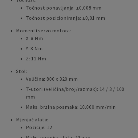
Točnost:
Točnost ponavljanja: ±0,008 mm
Točnost pozicioniranja: ±0,01 mm
Momenti servo motora:
X: 8 Nm
Y: 8 Nm
Z: 11 Nm
Stol:
Veličina: 800 x 320 mm
T-utori (veličina/broj/razmak): 14 / 3 / 100
mm
Maks. brzina posmaka: 10.000 mm/min
Mjenjač alata:
Pozicije: 12
Maks. promjer alata: 70 mm