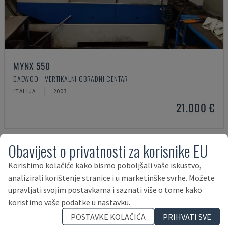
MYNX 550
DAEWOO - VERTIKALNI OBRADNI CENTAR
ITALIJA
2003
21.000 €
Obavijest o privatnosti za korisnike EU
Koristimo kolačiće kako bismo poboljšali vaše iskustvo,
analizirali korištenje stranice i u marketinške svrhe. Možete
upravljati svojim postavkama i saznati više o tome kako
koristimo vaše podatke u nastavku.
POSTAVKE KOLAČIĆA
PRIHVATI SVE