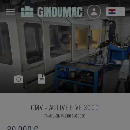
OMV
-
ACTIVE FIVE 3000
IT-MIL-OMV-2008-00001
80.000 €