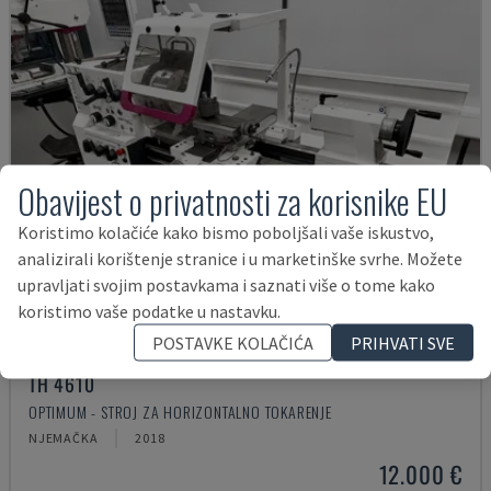
Obavijest o privatnosti za korisnike EU
Koristimo kolačiće kako bismo poboljšali vaše iskustvo,
analizirali korištenje stranice i u marketinške svrhe. Možete
upravljati svojim postavkama i saznati više o tome kako
koristimo vaše podatke u nastavku.
POSTAVKE KOLAČIĆA
PRIHVATI SVE
TH 4610
OPTIMUM - STROJ ZA HORIZONTALNO TOKARENJE
NJEMAČKA
2018
12.000 €