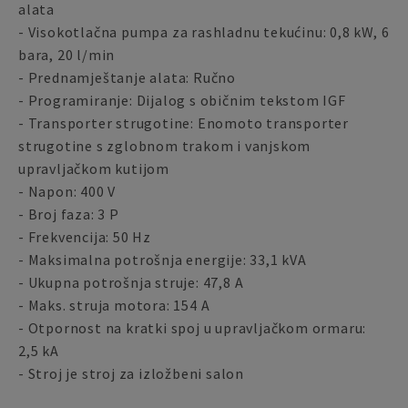
alata
- Visokotlačna pumpa za rashladnu tekućinu: 0,8 kW, 6
bara, 20 l/min
- Prednamještanje alata: Ručno
- Programiranje: Dijalog s običnim tekstom IGF
- Transporter strugotine: Enomoto transporter
strugotine s zglobnom trakom i vanjskom
upravljačkom kutijom
- Napon: 400 V
- Broj faza: 3 P
- Frekvencija: 50 Hz
- Maksimalna potrošnja energije: 33,1 kVA
- Ukupna potrošnja struje: 47,8 A
- Maks. struja motora: 154 A
- Otpornost na kratki spoj u upravljačkom ormaru:
2,5 kA
- Stroj je stroj za izložbeni salon