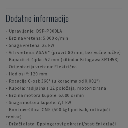
Dodatne informacije
- Upravljanje: OSP-P300LA
- Brzina vretena: 5.000 o/min
- Snaga vretena: 22 kW
- Vrh vretena: ASA 6" (provrt 80 mm, bez vučne ručke)
- Kapacitet šipke: 52 mm (cilindar Kitagawa SR1453)
- Orijentacija vretena: Električna
- Hod osi Y: 120 mm
- Rotacija C-osi: 360° (u koracima od 0,001°)
- Kupola: radijalna s 12 položaja, motorizirana
- Brzina motora kupole: 6.000 o/min
- Snaga motora kupole: 7,1 kW
- Kontravršilica: CM5 (500 kgf potisak, rotirajući
centar)
- Držači alata: Eppingerovi pokretni/statični držači