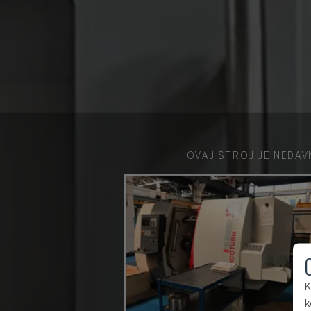
OVAJ STROJ JE NEDAV
K
k