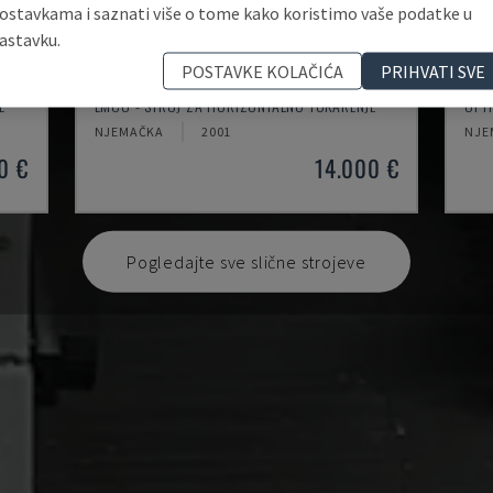
ostavkama i saznati više o tome kako koristimo vaše podatke u
astavku.
POSTAVKE KOLAČIĆA
PRIHVATI SVE
EMCOMAT 200X1000
TH
E
EMCO - STROJ ZA HORIZONTALNO TOKARENJE
OPT
NJEMAČKA
2001
NJE
0 €
14.000 €
Pogledajte sve slične strojeve