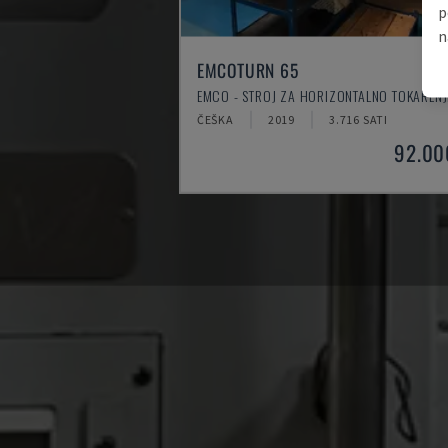
p
n
EMCOTURN 65
EMCO - STROJ ZA HORIZONTALNO TOKARENJ
ČEŠKA
2019
3.716 SATI
92.00