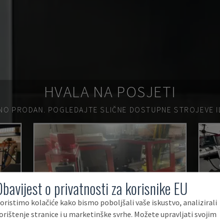
HVALA NA POSJETI
NO PRODAN.
POGLEDAJTE SLIČNE DOSTUPNE STROJEVE ILI
Obavijest o privatnosti za korisnike EU
oristimo kolačiće kako bismo poboljšali vaše iskustvo, analizirali
orištenje stranice i u marketinške svrhe. Možete upravljati svojim