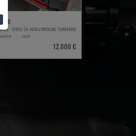
 4610
IMUM - STROJ ZA HORIZONTALNO TOKARENJE
MAČKA
2018
12.000 €