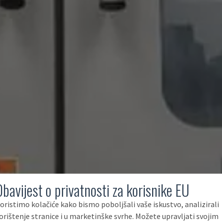
Obavijest o privatnosti za korisnike EU
oristimo kolačiće kako bismo poboljšali vaše iskustvo, analizirali
orištenje stranice i u marketinške svrhe. Možete upravljati svojim