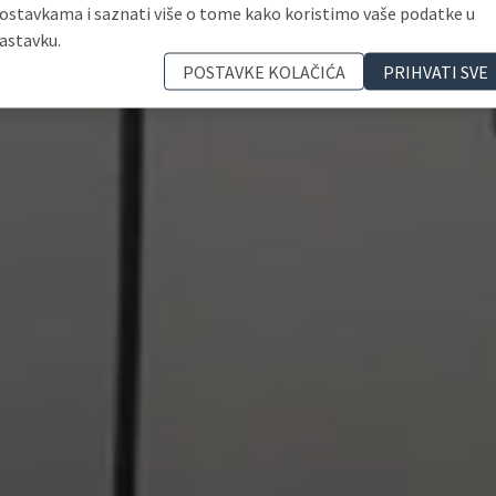
ostavkama i saznati više o tome kako koristimo vaše podatke u
astavku.
POSTAVKE KOLAČIĆA
PRIHVATI SVE