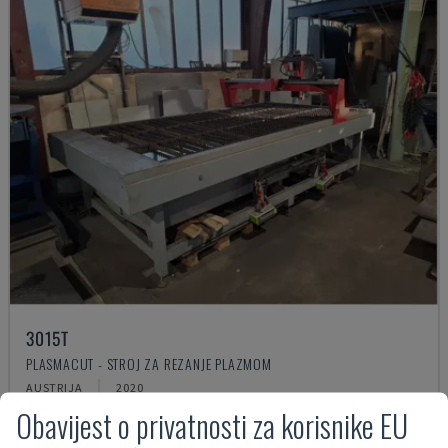
3015T
PLASMACUT - STROJ ZA REZANJE PLAZMOM
AUSTRIJA
2020
Obavijest o privatnosti za korisnike EU
26.000 €