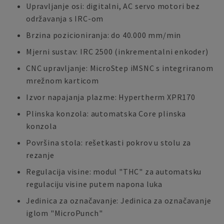
Upravljanje osi: digitalni, AC servo motori bez
održavanja s IRC-om
Brzina pozicioniranja: do 40.000 mm/min
Mjerni sustav: IRC 2500 (inkrementalni enkoder)
CNC upravljanje: MicroStep iMSNC s integriranom
mrežnom karticom
Izvor napajanja plazme: Hypertherm XPR170
Plinska konzola: automatska Core plinska
konzola
Površina stola: rešetkasti pokrov u stolu za
rezanje
Regulacija visine: modul "THC" za automatsku
regulaciju visine putem napona luka
Jedinica za označavanje: Jedinica za označavanje
iglom "MicroPunch"