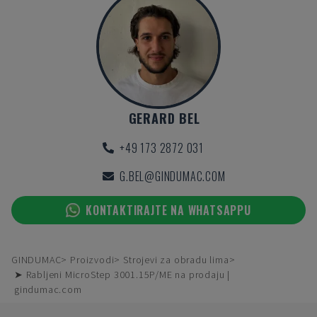
GERARD BEL
+49 173 2872 031
G.BEL@GINDUMAC.COM
KONTAKTIRAJTE NA WHATSAPPU
GINDUMAC
Proizvodi
Strojevi za obradu lima
➤ Rabljeni MicroStep 3001.15P/ME na prodaju |
gindumac.com