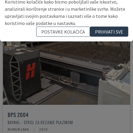
Koristimo kolačiće kako bismo poboljšali vaše iskustvo,
analizirali korištenje stranice i u marketinške svrhe. Možete
upravljati svojim postavkama i saznati više o tome kako
koristimo vaše podatke u nastavku.
POSTAVKE KOLAČIĆA
PRIHVATI SVE
BPS 2004
BAYKAL - STROJ ZA REZANJE PLAZMOM
RUMUNJSKA
2019