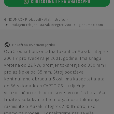
KONTAKTIRAJTE NA WHATSAPPU
GINDUMAC
Proizvodi
Alatni strojevi
➤ Prodajem rabljeni Mazak Integrex 200 IIY | gindumac.com
Prikaži na izvornom jeziku
Ova 5-osna horizontalna tokarilica Mazak Integrex
200 IIY proizvedena je 2001. godine. Ima snagu
vretena od 22 kW, promjer tokarenja od 350 mm i
prolaz šipke od 65 mm. Stroj podržava
kontinuiranu obradu u 5 osi, ima kapacitet alata
od 36 s dodatkom CAPTO C6 i uključuje
visokotlačno rashladno sredstvo od 15 bara. Ako
tražite visokokvalitetne mogućnosti tokarenja,
razmislite o Mazak Integrex 200 IIY stroju koji
imamo za prodaju. Kontaktirajte nas za više