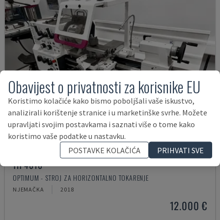
Obavijest o privatnosti za korisnike EU
Koristimo kolačiće kako bismo poboljšali vaše iskustvo,
analizirali korištenje stranice i u marketinške svrhe. Možete
upravljati svojim postavkama i saznati više o tome kako
koristimo vaše podatke u nastavku.
POSTAVKE KOLAČIĆA
PRIHVATI SVE
TH 4610
OPTIMUM - STROJ ZA HORIZONTALNO TOKARENJE
NJEMAČKA
2018
12.000 €