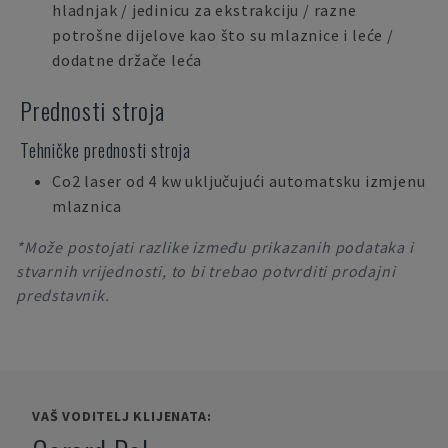
hladnjak / jedinicu za ekstrakciju / razne
potrošne dijelove kao što su mlaznice i leće /
dodatne držače leća
Prednosti stroja
Tehničke prednosti stroja
Co2 laser od 4 kw uključujući automatsku izmjenu
mlaznica
*Može postojati razlike između prikazanih podataka i
stvarnih vrijednosti, to bi trebao potvrditi prodajni
predstavnik.
VAŠ VODITELJ KLIJENATA: