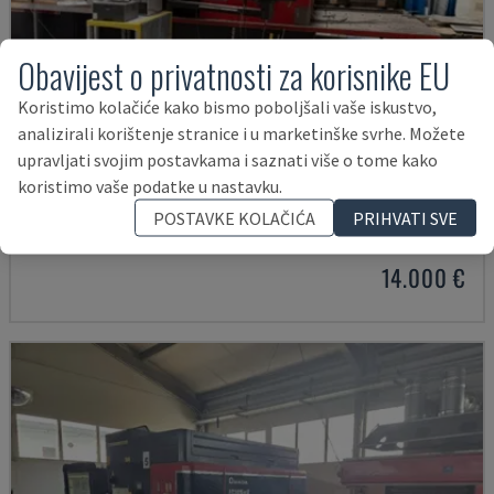
Obavijest o privatnosti za korisnike EU
Koristimo kolačiće kako bismo poboljšali vaše iskustvo,
analizirali korištenje stranice i u marketinške svrhe. Možete
upravljati svojim postavkama i saznati više o tome kako
LC-2415ΑIII
koristimo vaše podatke u nastavku.
AMADA - CO2 LASERSKI STROJ ZA REZANJE
POSTAVKE KOLAČIĆA
PRIHVATI SVE
ŠVICARSKA
2000
23.000 SATI
14.000 €