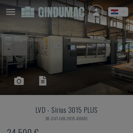
LVD
-
Sirius 3015 PLUS
DE-CUT-LVD-2015-00001
24.500 €