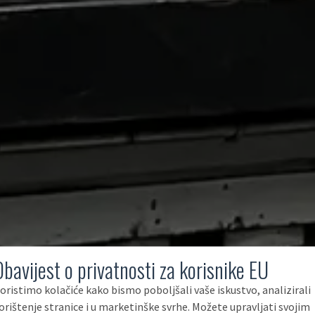
Obavijest o privatnosti za korisnike EU
oristimo kolačiće kako bismo poboljšali vaše iskustvo, analizirali
orištenje stranice i u marketinške svrhe. Možete upravljati svojim