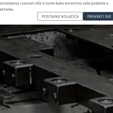
ostavkama i saznati više o tome kako koristimo vaše podatke u
astavku.
POSTAVKE KOLAČIĆA
PRIHVATI SVE