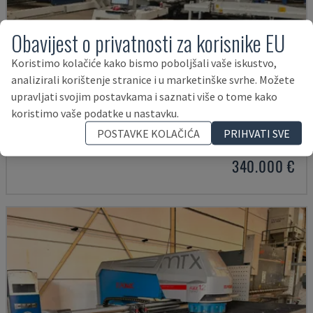
Obavijest o privatnosti za korisnike EU
Koristimo kolačiće kako bismo poboljšali vaše iskustvo,
analizirali korištenje stranice i u marketinške svrhe. Možete
upravljati svojim postavkama i saznati više o tome kako
TRUPUNCH 5000 S12 + TRUSTORE 3030
koristimo vaše podatke u nastavku.
TRUMPF - CNC STROJ ZA PROBIJANJE
POSTAVKE KOLAČIĆA
PRIHVATI SVE
ČEŠKA
2016
46.061 SATI
340.000 €