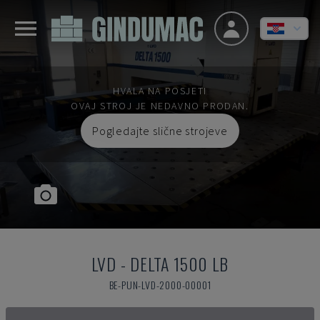
HVALA NA POSJETI
OVAJ STROJ JE NEDAVNO PRODAN.
Pogledajte slične strojeve
LVD
-
DELTA 1500 LB
BE-PUN-LVD-2000-00001