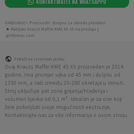
KONTAKTIRAJTE NA WHATSAPPU
GINDUMAC
Proizvodi
Strojevi za obradu plastike
➤ Rabljeni Krauss Maffei KME 45 XS na prodaju |
gindumac.com
Prikaži na izvornom jeziku
Ovaj Krauss Maffei KME 45 XS proizveden je 2014.
godine. Ima promjer vijka od 45 mm i duljinu od
1350 mm, a radi između 20-200 okretaja u minuti.
Stroj uključuje pet zona grijanja/hlađenja i
volumen lijevka od 0,1 m³. Idealan je za one koji
žele poboljšati svoje mogućnosti ekstruzije.
Kontaktirajte nas za više informacija o ovom stroju.