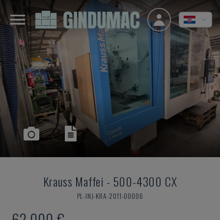
Krauss Maffei
-
500-4300 CX
PL-INJ-KRA-2011-00006
62.000 €