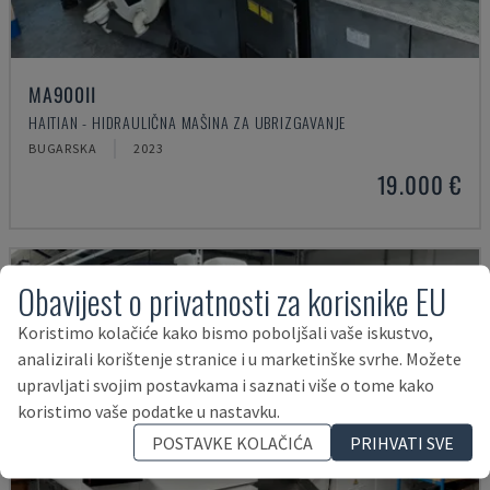
MA900ІІ
HAITIAN - HIDRAULIČNA MAŠINA ZA UBRIZGAVANJE
BUGARSKA
2023
19.000 €
Obavijest o privatnosti za korisnike EU
Koristimo kolačiće kako bismo poboljšali vaše iskustvo,
analizirali korištenje stranice i u marketinške svrhe. Možete
upravljati svojim postavkama i saznati više o tome kako
koristimo vaše podatke u nastavku.
POSTAVKE KOLAČIĆA
PRIHVATI SVE