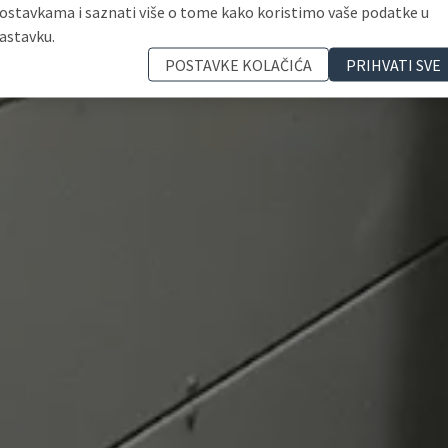
ostavkama i saznati više o tome kako koristimo vaše podatke u
astavku.
POSTAVKE KOLAČIĆA
PRIHVATI SVE