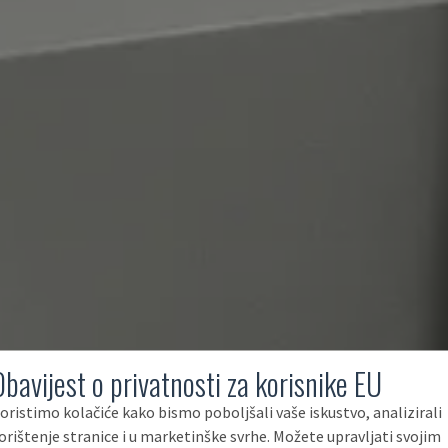
Obavijest o privatnosti za korisnike EU
oristimo kolačiće kako bismo poboljšali vaše iskustvo, analizirali
orištenje stranice i u marketinške svrhe. Možete upravljati svojim