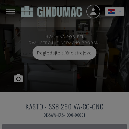
HVALA NA POSJETI
OVAJ STROJ JE NEDAVNO PRODAN.
Pogledajte slične strojeve
KASTO
-
SSB 260 VA-CC-CNC
DE-SAW-KAS-1998-00001