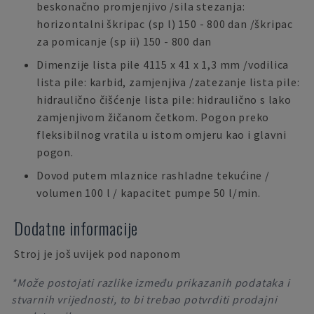
beskonačno promjenjivo /sila stezanja:
horizontalni škripac (sp l) 150 - 800 dan /škripac
za pomicanje (sp ii) 150 - 800 dan
Dimenzije lista pile 4115 x 41 x 1,3 mm /vodilica
lista pile: karbid, zamjenjiva /zatezanje lista pile:
hidraulično čišćenje lista pile: hidraulično s lako
zamjenjivom žičanom četkom. Pogon preko
fleksibilnog vratila u istom omjeru kao i glavni
pogon.
Dovod putem mlaznice rashladne tekućine /
volumen 100 l / kapacitet pumpe 50 l/min.
Dodatne informacije
Stroj je još uvijek pod naponom
*Može postojati razlike između prikazanih podataka i
stvarnih vrijednosti, to bi trebao potvrditi prodajni