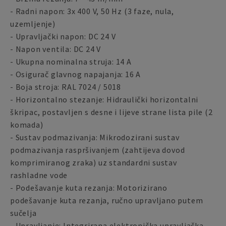
- Radni napon: 3x 400 V, 50 Hz (3 faze, nula,
uzemljenje)
- Upravljački napon: DC 24 V
- Napon ventila: DC 24 V
- Ukupna nominalna struja: 14 A
- Osigurač glavnog napajanja: 16 A
- Boja stroja: RAL 7024 / 5018
- Horizontalno stezanje: Hidraulički horizontalni
škripac, postavljen s desne i lijeve strane lista pile (2
komada)
- Sustav podmazivanja: Mikrodozirani sustav
podmazivanja raspršivanjem (zahtijeva dovod
komprimiranog zraka) uz standardni sustav
rashladne vode
- Podešavanje kuta rezanja: Motorizirano
podešavanje kuta rezanja, ručno upravljano putem
sučelja
- Upravljanje: Integrirana elektronička upravljačka