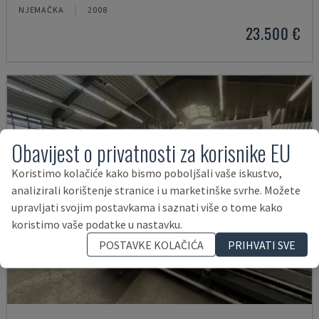
NJEMAČKA
2008
23.500 €
Obavijest o privatnosti za korisnike EU
Koristimo kolačiće kako bismo poboljšali vaše iskustvo,
analizirali korištenje stranice i u marketinške svrhe. Možete
upravljati svojim postavkama i saznati više o tome kako
koristimo vaše podatke u nastavku.
POSTAVKE KOLAČIĆA
PRIHVATI SVE