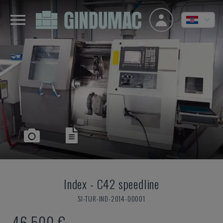
Index
-
C42 speedline
SI-TUR-IND-2014-00001
46.500 €