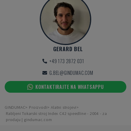
GERARD BEL
+49 173 2872 031
G.BEL@GINDUMAC.COM
KONTAKTIRAJTE NA WHATSAPPU
GINDUMAC
Proizvodi
Alatni strojevi
Rabljeni Tokarski stroj Index C42 speedline - 2004 - za
prodaju | gindumac.com