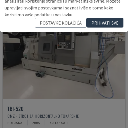
analizirali korištenje stranice i u marketinške svrhe. Možete
upravljati svojim postavkama i saznati više o tome kako
koristimo vaše podatke u nastavku.
POSTAVKE KOLAČIĆA
PRIHVATI SVE
TBI-520
CMZ - STROJ ZA HORIZONTALNO TOKARENJE
POLJSKA
2005
40.135 SATI