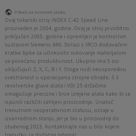
Prikaži na izvornom jeziku
Ovaj tokarski stroj INDEX C-42 Speed Line
proizveden je 2004. godine. Ovaj je stroj prvobitno
priključen 2005. godine i opremljen je kontrolnim
sustavom Siemens 840. Dolazi s IRCO dodavačem
kratke šipke za učinkovito rukovanje materijalom
za povećanu produktivnost. Ukupno ima 5 osi
uključujući Z, X, C, B i Y. Stoga nudi neusporedivu
svestranost u operacijama strojne obrade. S 3
revolverske glave alata i VDI 25 držačima
omogućuje precizne i brze izmjene alata kako bi se
ispunili različiti zahtjevi proizvodnje. Unatoč
trenutnom neoperativnom statusu, ostaje u
izvanrednom stanju, jer je bio u proizvodnji do
studenog 2023. Kontaktirajte nas u bilo kojem
trenutku za dodatna pitanja!