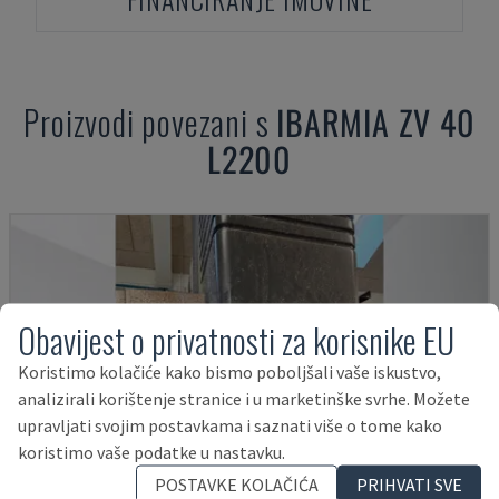
Proizvodi povezani s
IBARMIA
ZV 40
L2200
Obavijest o privatnosti za korisnike EU
Koristimo kolačiće kako bismo poboljšali vaše iskustvo,
analizirali korištenje stranice i u marketinške svrhe. Možete
upravljati svojim postavkama i saznati više o tome kako
koristimo vaše podatke u nastavku.
POSTAVKE KOLAČIĆA
PRIHVATI SVE