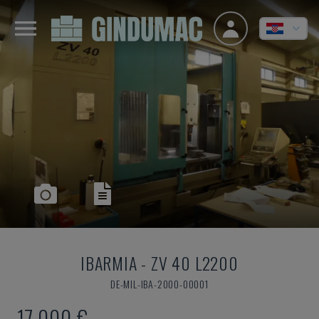
IBARMIA
-
ZV 40 L2200
DE-MIL-IBA-2000-00001
17.000 €