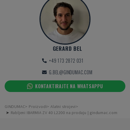
GERARD BEL
+49 173 2872 031
G.BEL@GINDUMAC.COM
KONTAKTIRAJTE NA WHATSAPPU
GINDUMAC
Proizvodi
Alatni strojevi
➤ Rabljeni IBARMIA ZV 40 L2200 na prodaju | gindumac.com