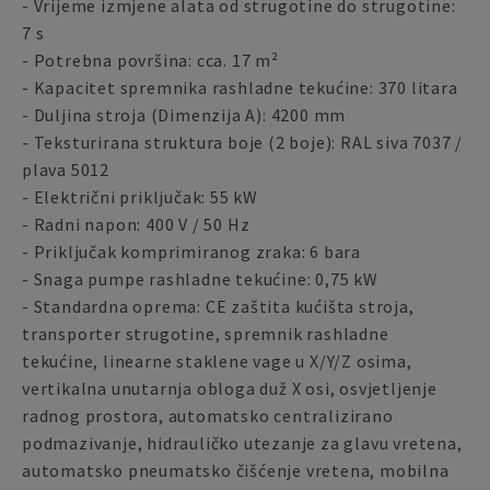
- Vrijeme izmjene alata od strugotine do strugotine:
7 s
- Potrebna površina: cca. 17 m²
- Kapacitet spremnika rashladne tekućine: 370 litara
- Duljina stroja (Dimenzija A): 4200 mm
- Teksturirana struktura boje (2 boje): RAL siva 7037 /
plava 5012
- Električni priključak: 55 kW
- Radni napon: 400 V / 50 Hz
- Priključak komprimiranog zraka: 6 bara
- Snaga pumpe rashladne tekućine: 0,75 kW
- Standardna oprema: CE zaštita kućišta stroja,
transporter strugotine, spremnik rashladne
tekućine, linearne staklene vage u X/Y/Z osima,
vertikalna unutarnja obloga duž X osi, osvjetljenje
radnog prostora, automatsko centralizirano
podmazivanje, hidrauličko utezanje za glavu vretena,
automatsko pneumatsko čišćenje vretena, mobilna