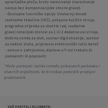
upravljačka ploča, kruto narezivanje (narezivanje
navoja bez kompenzacijske stezne glave).
- Dostupne tvorničke opcije: Unutarnji dovod
rashladne tekućine (IKZ), potpuno kućište stroja,
pregradna stijenka za shuttle rad, razdjelne
glave/rotacijski stolovi za 1 ili 2 dodatne osi stroja,
dodirna sonda za alat, sustavi digitalizacije, sustavi
za nadzor alata, prijenosni elektronički ručni kotač
- ovisno o zahtjevima, dijelove u Y-osi trebalo bi
zamijeniti ili popraviti
*Može postojati razlike između prikazanih podataka i
stvarnih vrijednosti, to bi trebao potvrditi prodajni
predstavnik.
VAŠ VODITELJ KLIJENATA: