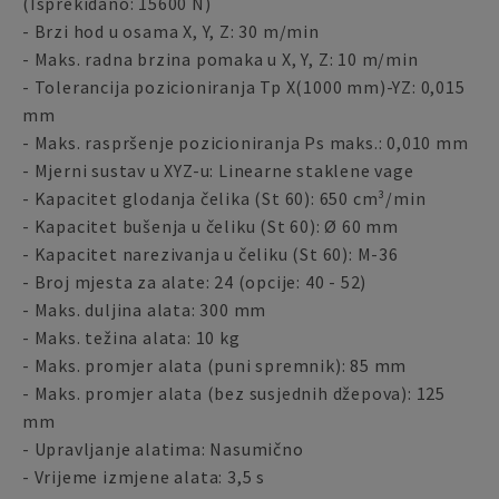
(Isprekidano: 15600 N)
- Brzi hod u osama X, Y, Z: 30 m/min
- Maks. radna brzina pomaka u X, Y, Z: 10 m/min
- Tolerancija pozicioniranja Tp X(1000 mm)-YZ: 0,015
mm
- Maks. raspršenje pozicioniranja Ps maks.: 0,010 mm
- Mjerni sustav u XYZ-u: Linearne staklene vage
- Kapacitet glodanja čelika (St 60): 650 cm³/min
- Kapacitet bušenja u čeliku (St 60): Ø 60 mm
- Kapacitet narezivanja u čeliku (St 60): M-36
- Broj mjesta za alate: 24 (opcije: 40 - 52)
- Maks. duljina alata: 300 mm
- Maks. težina alata: 10 kg
- Maks. promjer alata (puni spremnik): 85 mm
- Maks. promjer alata (bez susjednih džepova): 125
mm
- Upravljanje alatima: Nasumično
- Vrijeme izmjene alata: 3,5 s