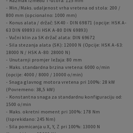
- Razmak između T-utora: 125 mm
- Min./Maks. udaljenost vrha vretena od stola: 200 /
800 mm (opcionalno: 1000 mm)
- Konus alata / držač: SK40 - DIN 69871 (opcije: HSK A-
63 DIN 69893 ili HSK A-80 DIN 69893)
- Vučni klin za SK držač alata: DIN 69672
- Sila stezanja alata (SK): 12000 N (Opcije: HSK A-63:
18000 N / HSK A-80: 28000 N)
- Unutarnji promjer ležaja: 80 mm
- Maks. standardna brzina vretena: 6000 o/min
(opcije: 4000 / 8000 / 10000 o/min)
- Snaga glavnog motora vretena pri 100%: 28 kW
(Povremeno: 38,5 kW)
- Konstantna snaga za standardnu konfiguraciju od:
1500 o/min
- Maks. okretni moment pri 100%: 178 Nm
(Isprekidano: 245 Nm)
- Sila pomicanja u X, Y, Z pri 100%: 13000 N