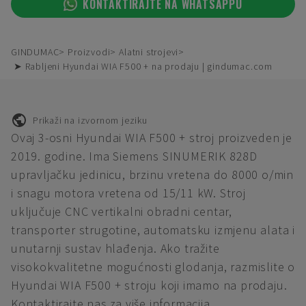
KONTAKTIRAJTE NA WHATSAPPU
GINDUMAC
Proizvodi
Alatni strojevi
➤ Rabljeni Hyundai WIA F500 + na prodaju | gindumac.com
Prikaži na izvornom jeziku
Ovaj 3-osni Hyundai WIA F500 + stroj proizveden je
2019. godine. Ima Siemens SINUMERIK 828D
upravljačku jedinicu, brzinu vretena do 8000 o/min
i snagu motora vretena od 15/11 kW. Stroj
uključuje CNC vertikalni obradni centar,
transporter strugotine, automatsku izmjenu alata i
unutarnji sustav hlađenja. Ako tražite
visokokvalitetne mogućnosti glodanja, razmislite o
Hyundai WIA F500 + stroju koji imamo na prodaju.
Kontaktirajte nas za više informacija.