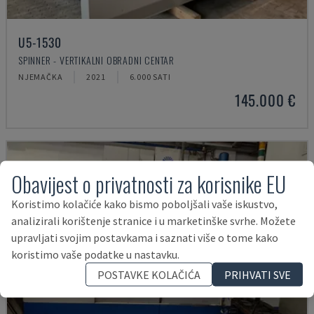
U5-1530
SPINNER - VERTIKALNI OBRADNI CENTAR
NJEMAČKA
2021
6.000 SATI
145.000 €
Obavijest o privatnosti za korisnike EU
Koristimo kolačiće kako bismo poboljšali vaše iskustvo,
analizirali korištenje stranice i u marketinške svrhe. Možete
upravljati svojim postavkama i saznati više o tome kako
koristimo vaše podatke u nastavku.
POSTAVKE KOLAČIĆA
PRIHVATI SVE