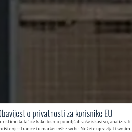
Obavijest o privatnosti za korisnike EU
oristimo kolačiće kako bismo poboljšali vaše iskustvo, analizirali
orištenje stranice i u marketinške svrhe. Možete upravljati svojim