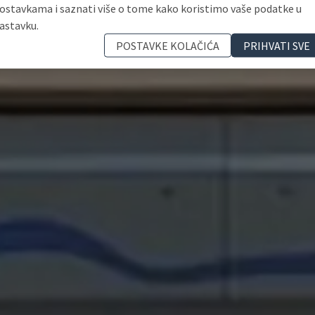
ostavkama i saznati više o tome kako koristimo vaše podatke u
astavku.
POSTAVKE KOLAČIĆA
PRIHVATI SVE