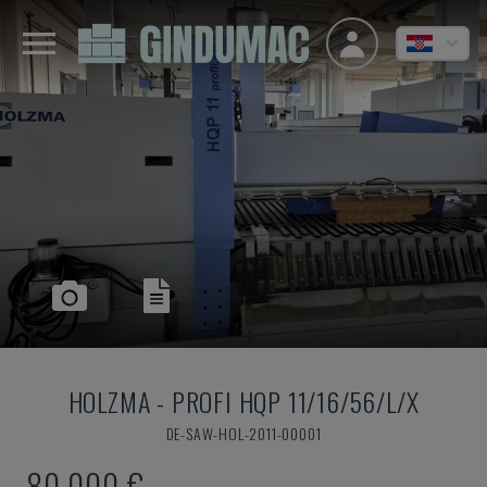
HOLZMA
-
PROFI HQP 11/16/56/L/X
DE-SAW-HOL-2011-00001
80.000 €