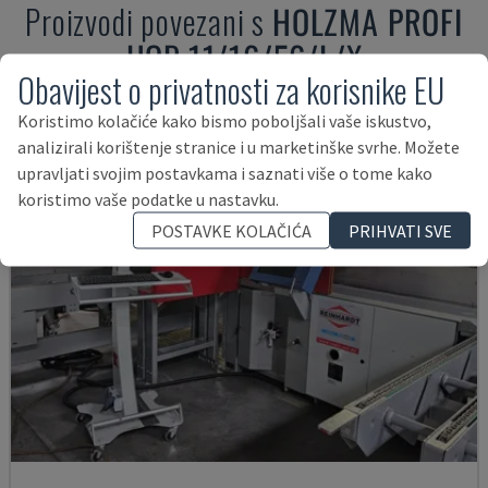
Proizvodi povezani s
HOLZMA
PROFI
HQP 11/16/56/L/X
Obavijest o privatnosti za korisnike EU
Koristimo kolačiće kako bismo poboljšali vaše iskustvo,
analizirali korištenje stranice i u marketinške svrhe. Možete
upravljati svojim postavkama i saznati više o tome kako
koristimo vaše podatke u nastavku.
POSTAVKE KOLAČIĆA
PRIHVATI SVE