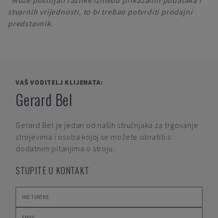
*Može postojati razlike između prikazanih podataka i
stvarnih vrijednosti, to bi trebao potvrditi prodajni
predstavnik.
VAŠ VODITELJ KLIJENATA:
Gerard Bel
Gerard Bel
je jedan od naših stručnjaka za trgovanje
strojevima i osoba kojoj se možete obratiti s
dodatnim pitanjima o stroju.
STUPITE U KONTAKT