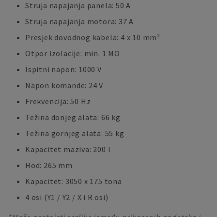
Struja napajanja panela: 50 A
Struja napajanja motora: 37 A
Presjek dovodnog kabela: 4 x 10 mm²
Otpor izolacije: min. 1 MΩ
Ispitni napon: 1000 V
Napon komande: 24 V
Frekvencija: 50 Hz
Težina donjeg alata: 66 kg
Težina gornjeg alata: 55 kg
Kapacitet maziva: 200 l
Hod: 265 mm
Kapacitet: 3050 x 175 tona
4 osi (Y1 / Y2 / X i R osi)