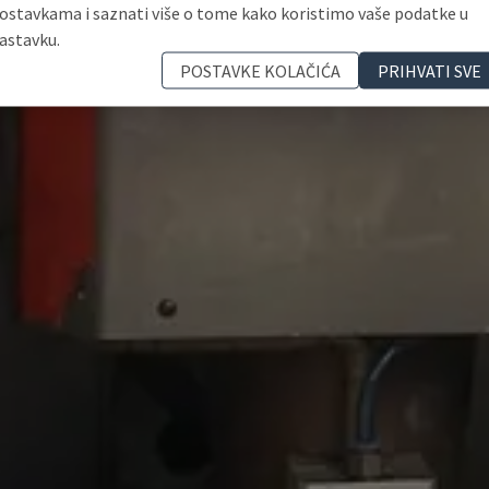
ostavkama i saznati više o tome kako koristimo vaše podatke u
astavku.
POSTAVKE KOLAČIĆA
PRIHVATI SVE