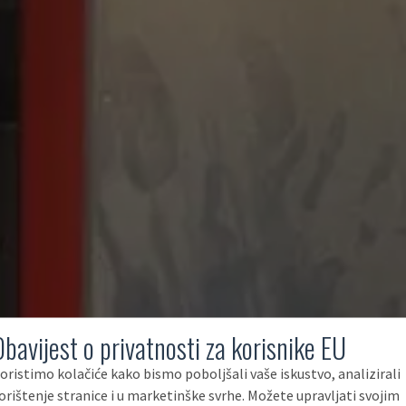
Obavijest o privatnosti za korisnike EU
oristimo kolačiće kako bismo poboljšali vaše iskustvo, analizirali
orištenje stranice i u marketinške svrhe. Možete upravljati svojim