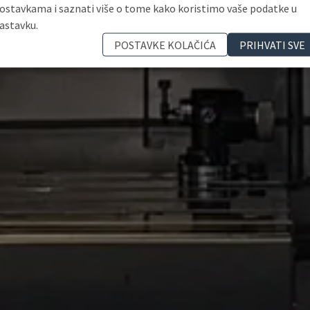
ostavkama i saznati više o tome kako koristimo vaše podatke u
astavku.
POSTAVKE KOLAČIĆA
PRIHVATI SVE