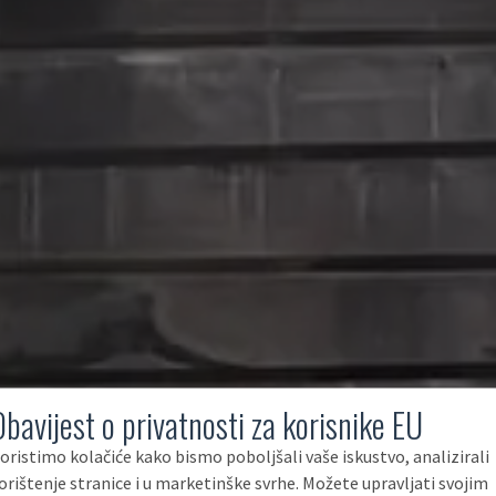
Obavijest o privatnosti za korisnike EU
oristimo kolačiće kako bismo poboljšali vaše iskustvo, analizirali
orištenje stranice i u marketinške svrhe. Možete upravljati svojim